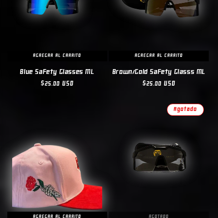
AGREGAR AL CARRITO
AGREGAR AL CARRITO
Blue Safety Glasses ML
Brown/Gold Safety Glasss ML
Precio
$25.00 USD
Precio
$25.00 USD
habitual
habitual
Agotado
AGREGAR AL CARRITO
AGOTADO