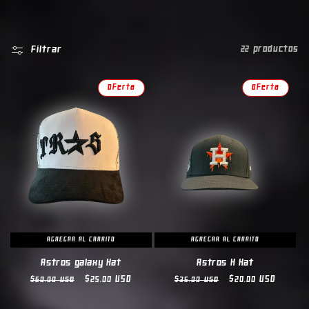
l
e
Filtrar
22 productos
c
Oferta
Oferta
c
i
ó
n
:
AGREGAR AL CARRITO
AGREGAR AL CARRITO
Astros galaxy Hat
Astros H Hat
Precio
Precio
$25.00 USD
Precio
Precio
$20.00 USD
$60.00 USD
$35.00 USD
habitual
de
habitual
de