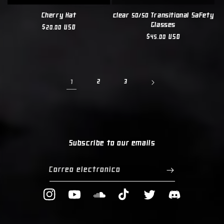
Cherry Hat
clear 50/50 Transitional Safety
Glasses
Precio
$20.00 USD
Precio
$45.00 USD
habitual
habitual
1
2
3
Subscribe to our emails
Correo electrónico
Instagram
YouTube
Translation
TikTok
Twitter
Translation
missing:
missing: