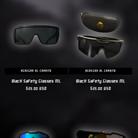
oferta
oferta
AGREGAR AL CARRITO
AGREGAR AL CARRITO
Black Safety Glasses ML
Black Safety Glasses ML
Precio
$25.00 USD
Precio
$25.00 USD
habitual
habitual