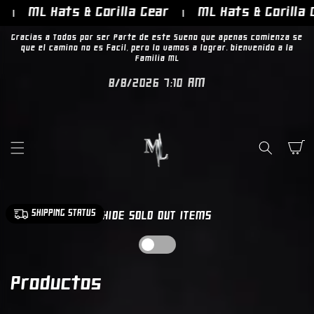
IR
ML Hats & Gorilla Gear
ML Hats & Gorilla Ge
DIRECTAMENTE
AL CONTENIDO
Gracias a Todos por ser Parte de este Sueno que apenas comienza sé
que el camino no es fácil, pero lo vamos a lograr. bienvenido a la
Familia ML
8/8/2026 7:10 AM
Carrito
SHIPPING STATUS
HIDE SOLD OUT ITEMS
C
Productos
o