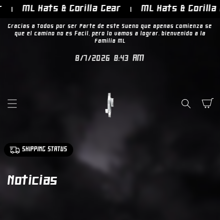
IR
ML Hats & Gorilla Gear
ML Hats & Gorilla 
DIRECTAMENTE
AL CONTENIDO
Gracias a Todos por ser Parte de este Sueno que apenas comienza sé
que el camino no es fácil, pero lo vamos a lograr. bienvenido a la
Familia ML
8/7/2026 8:43 AM
Carrito
SHIPPING STATUS
Noticias