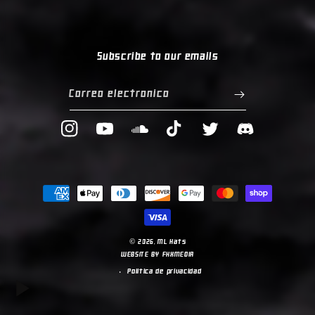
Subscribe to our emails
Correo electrónico
Instagram
YouTube
Translation
TikTok
Twitter
Translation
missing:
missing:
es.general.social.links.soundcloud
es.general.social.
Formas
de
pago
© 2026,
ML Hats
WEBSITE BY FKXMEDIA
Política de privacidad